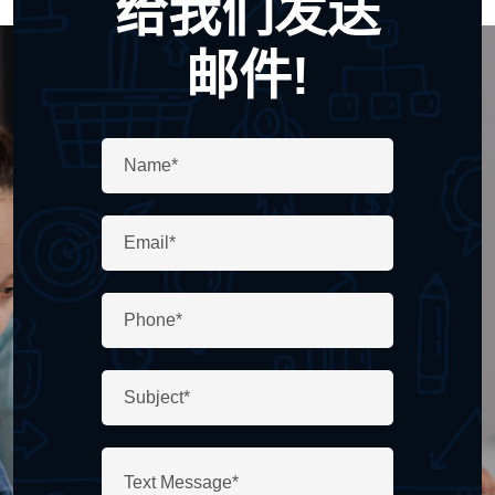
给我们发送
邮件!