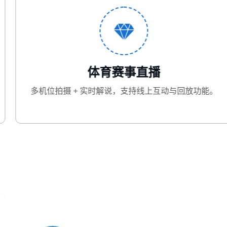
体育赛事直播
多机位拍摄 + 实时解说，支持线上互动与回放功能。