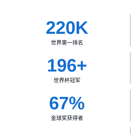
290
K
世界第一排名
260
+
世界杯冠军
90
%
金球奖获得者