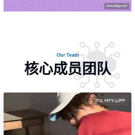
Our Team
核心成员团队