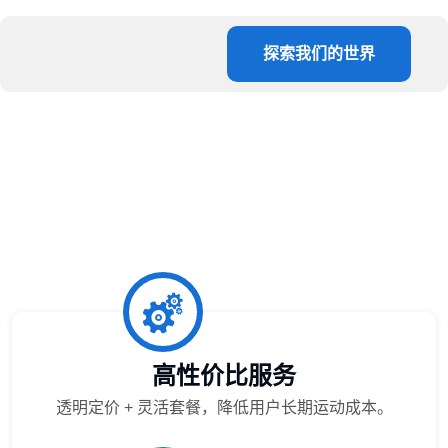
探索我们的世界
高性价比服务
透明定价 + 灵活套餐，降低用户长期运动成本。