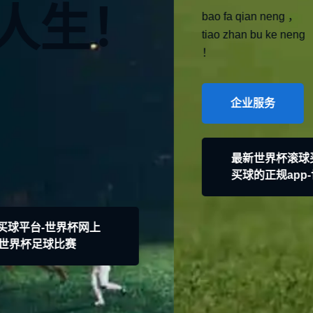
bao fa qian neng ，
tiao zhan bu ke neng
！
企业服务
最新世界杯滚球买球平台-世界杯网上
买球的正规app-世界杯足球比赛