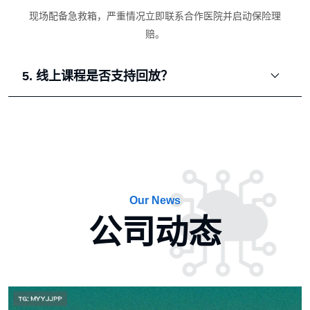
现场配备急救箱，严重情况立即联系合作医院并启动保险理
赔。
5. 线上课程是否支持回放？
Our News
公司动态